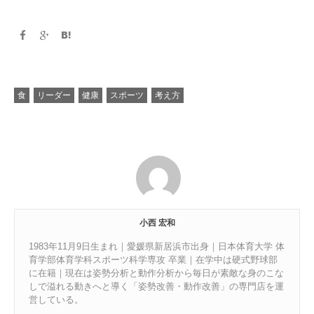
食
リーダー
健康
スポーツ
考え方
小西 宏和
1983年11月9日生まれ｜愛媛県新居浜市出身｜日本体育大学 体
育学部体育学科スポーツ科学専攻 卒業｜在学中は硬式野球部
に在籍｜現在は姿勢分析と動作分析から毎日が素敵な身のこな
しで溢れる動きへと導く「姿勢改善・動作改善」の専門店を運
営している。