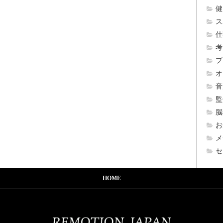
健
ス
仕
考
プ
オ
音
監
脳
お
メ
セ
HOME