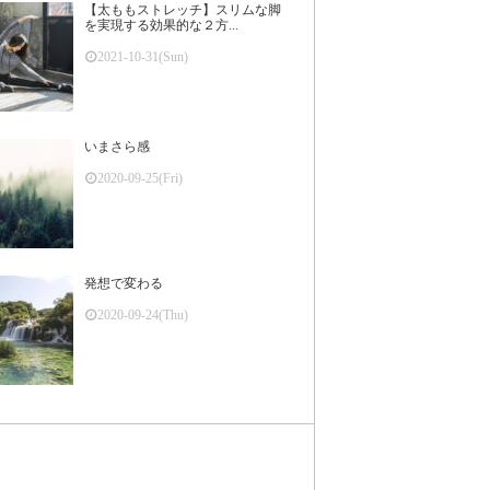
【太ももストレッチ】スリムな脚
を実現する効果的な２方...
2021-10-31(Sun)
いまさら感
2020-09-25(Fri)
発想で変わる
2020-09-24(Thu)