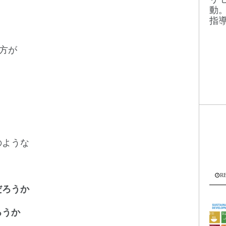
動
指
方が
。
のような
R
だろうか
ろうか