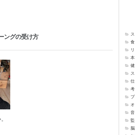
ス
レーングの受け方
食 
リ
本 
健
ス
仕
考
プ
オ
音
い。
監
脳