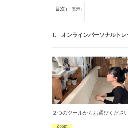
目次
[
非表示
]
1. オンラインパーソナルト
２つのツールからお選びくださ
Zoom