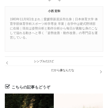
小西 宏和
1983年11月9日生まれ｜愛媛県新居浜市出身｜日本体育大学 体
育学部体育学科スポーツ科学専攻 卒業｜在学中は硬式野球部
に在籍｜現在は姿勢分析と動作分析から毎日が素敵な身のこな
しで溢れる動きへと導く「姿勢改善・動作改善」の専門店を運
営している。
シンプルだけど
だから嫌なんだな
こちらの記事もどうぞ