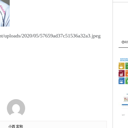
ent/uploads/2020/05/57659ad37c51536a32a3.jpeg
R
小西 宏和