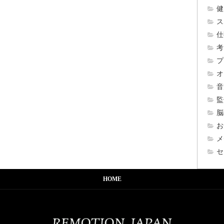
健
ス
仕
考
プ
オ
音
監
脳
お
メ
セ
HOME