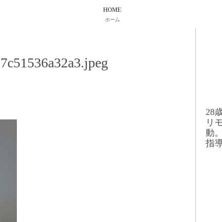
HOME
ホーム
7c51536a32a3.jpeg
2
リ
動
指