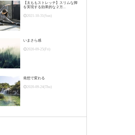
【太ももストレッチ】スリムな脚
を実現する効果的な２方...
2021-10-31(Sun)
いまさら感
2020-09-25(Fri)
発想で変わる
2020-09-24(Thu)