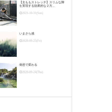
【太ももストレッチ】スリムな脚
を実現する効果的な２方...
2021-10-31(Sun)
いまさら感
2020-09-25(Fri)
発想で変わる
2020-09-24(Thu)