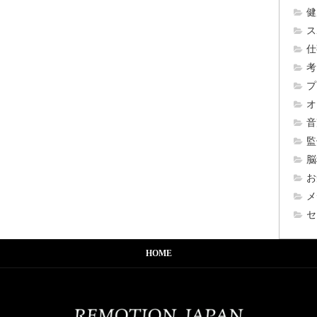
健
ス
仕
考
プ
オ
音
監
脳
お
メ
セ
HOME