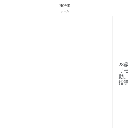
HOME
ホーム
2
リ
動
指