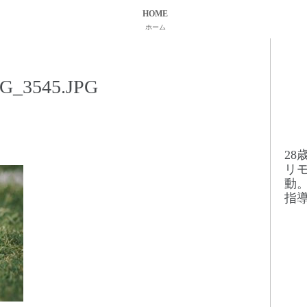
HOME
ホーム
G_3545.JPG
2
リ
動
指