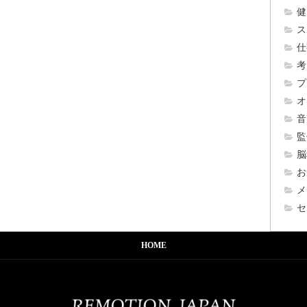
健
ス
仕
考
プ
オ
音
監
脳
お
メ
セ
HOME