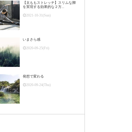
【太ももストレッチ】スリムな脚
を実現する効果的な２方...
2021-10-31(Sun)
いまさら感
2020-09-25(Fri)
発想で変わる
2020-09-24(Thu)