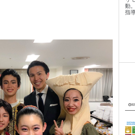
！
動
指
R