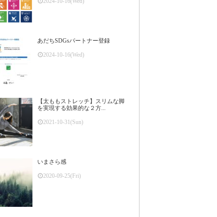
2024-10-16(Wed)
あだちSDGsパートナー登録
2024-10-16(Wed)
【太ももストレッチ】スリムな脚
を実現する効果的な２方...
2021-10-31(Sun)
いまさら感
2020-09-25(Fri)