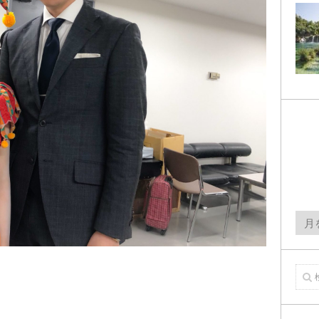
月
間
ア
ー
カ
イ
ブ