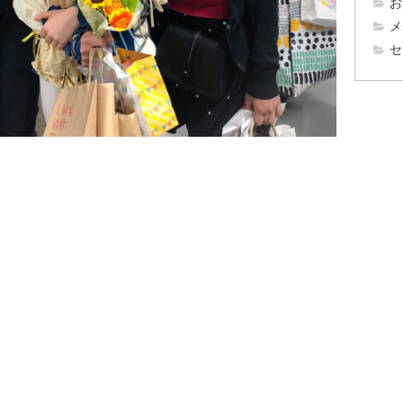
お
メ
セ