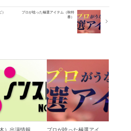
ビ）
プロが唸った極選アイテム（秋特
番）
5（木）出演情報
プロが唸った極選アイ