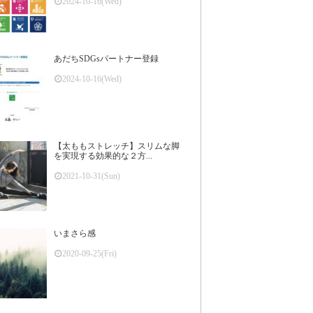
2024-10-16(Wed)
あだちSDGsパートナー登録
2024-10-16(Wed)
【太ももストレッチ】スリムな脚
を実現する効果的な２方...
2021-10-31(Sun)
いまさら感
2020-09-25(Fri)