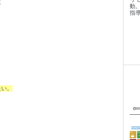
に
動
指
たい。
R