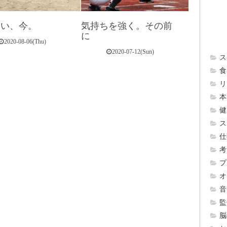
ない、今。
気持ちを強く。その前
に
2020-08-06(Thu)
2020-07-12(Sun)
ス
食 
リ
本 
健
ス
仕
考
プ
オ
音
監
脳