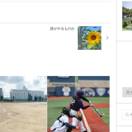
誰がやるものか
月
間
ア
ー
カ
イ
ブ