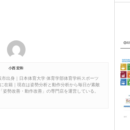
節
に
は
上
下
R
矢
印
キ
小西 宏和
ー
を
居浜市出身｜日本体育大学 体育学部体育学科スポーツ
部に在籍｜現在は姿勢分析と動作分析から毎日が素敵
使
「姿勢改善・動作改善」の専門店を運営している。
っ
て
く
だ
さ