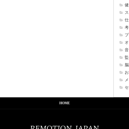
健
ス
仕
考
プ
オ
音
監
脳
お
メ
セ
HOME