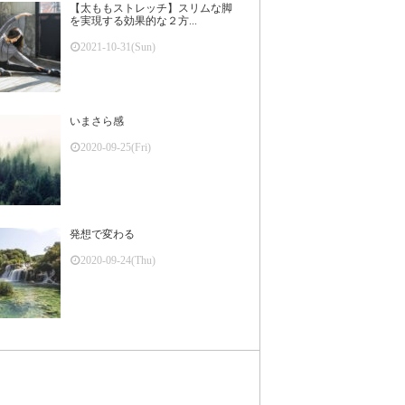
【太ももストレッチ】スリムな脚
を実現する効果的な２方...
2021-10-31(Sun)
いまさら感
2020-09-25(Fri)
発想で変わる
2020-09-24(Thu)