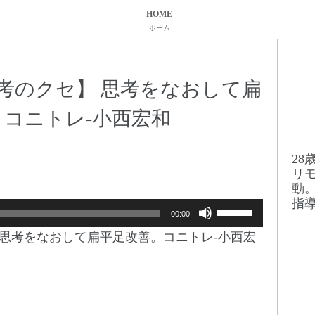
HOME
ホーム
考のクセ】 思考をなおして扁
。コニトレ-小西宏和
2
リ
動
指
ボ
00:00
リ
 思考をなおして扁平足改善。コニトレ-小西宏
ュ
ー
ム
調