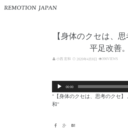
【身体のクセは、思
平足改善
小西 宏和
396VIEWS
2020年4月8日
音
00:00
声
"【身体のクセは、思考のクセ】
プ
和"
レ
ー
ヤ