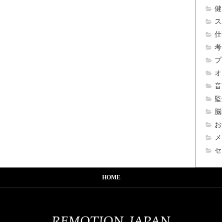
健
ス
仕
考
プ
オ
音
監
脳
お
メ
セ
HOME