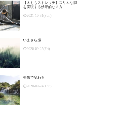
【太ももストレッチ】スリムな脚
を実現する効果的な２方...
2021-10-31(Sun)
いまさら感
2020-09-25(Fri)
発想で変わる
2020-09-24(Thu)