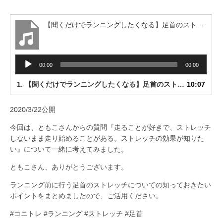
【聞くだけでランニングしたくなる】足首のストレッチ、ランニング前。コニトレ-小西宏和
音
00:00
00:00
声
プ
1.
【聞くだけでランニングしたくなる】足首のストレッチ、ランニング前。コニトレ-小西宏和
10:07
レ
ー
2020/3/22公開
ヤ
ー
今回は、ともこさんからの質問『走ることが好きで、ストレッチ
しないまま走り始めることがある。ストレッチの効果が知りた
い』について一緒に考えてみました。
ともこさん、ありがとうございます。
ランニング前に行う足首のストレッチについての知っておきたい
ポイントをまとめましたので、ご活用ください。
#コニトレ #ランニング #ストレッチ #足首